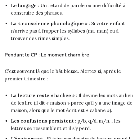
Le langage :
Un retard de parole ou une difficulté à
construire des phrases.
La « conscience phonologique » :
Si votre enfant
n’arrive pas à frapper les syllabes (ma-man) ou à
trouver des rimes simples.
Pendant le CP : Le moment charnière
C’est souvent là que le bât blesse. Alertez si, après le
premier trimestre :
La lecture reste « hachée » :
Il devine les mots au lieu
de les lire (il dit « maison » parce qu’il y a une image de
maison, alors que le mot écrit est « cabane »).
Les confusions persistent :
p/b, q/d, m/n… les
lettres se ressemblent et il s’y perd.
L’épuisement :
Si faire ses devoirs de lecture prend 1