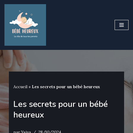
Aller
au
contenu
Accueil
»
Les secrets pour un bébé heureux
Les secrets pour un bébé
heureux
par
Ysiya
28/10/2024