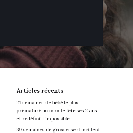
Articles récents
21 semaines : le bébé le plus
prématuré au monde fête ses 2 ans
et redéfinit l’impossible
39 semaines de grossesse : l’incident