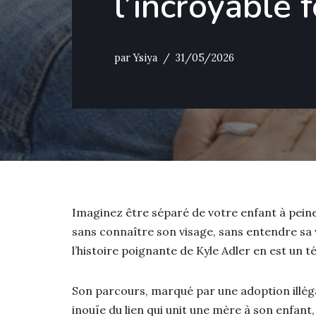
l’incroyable f
par
Ysiya
31/05/2026
Imaginez être séparé de votre enfant à pein
sans connaître son visage, sans entendre sa v
l’histoire poignante de Kyle Adler en est un
Son parcours, marqué par une adoption illégal
inouïe du lien qui unit une mère à son enfant