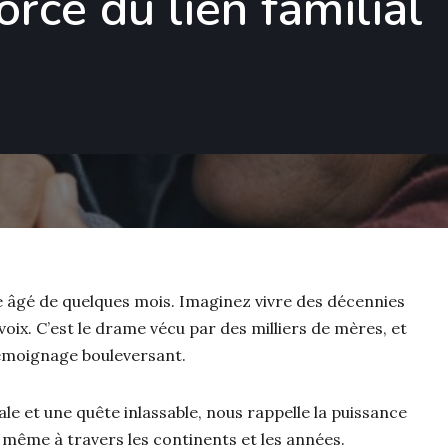
orce du lien familial
e âgé de quelques mois. Imaginez vivre des décennies
oix. C’est le drame vécu par des milliers de mères, et
 témoignage bouleversant.
e et une quête inlassable, nous rappelle la puissance
, même à travers les continents et les années.