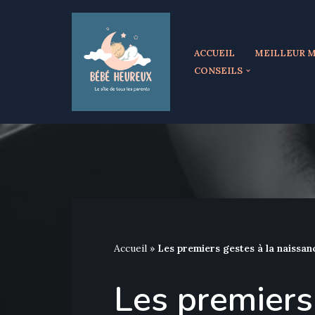
Aller
ACCUEIL
MEILLEUR M
au
CONSEILS
contenu
Accueil
»
Les premiers gestes à la naissan
Les premiers