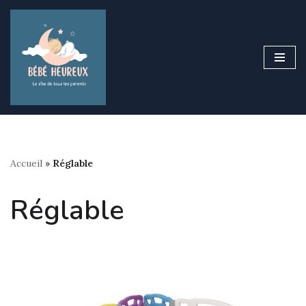
Aller
au
contenu
Accueil
»
Réglable
Réglable